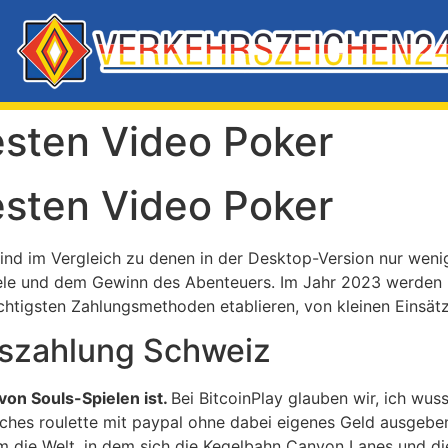
esten Video Poker
esten Video Poker
ind im Vergleich zu denen in der Desktop-Version nur weni
ele und dem Gewinn des Abenteuers. Im Jahr 2023 werden m
chtigsten Zahlungsmethoden etablieren, von kleinen Einsätz
uszahlung Schweiz
von Souls-Spielen ist.
Bei BitcoinPlay glauben wir, ich wu
sches roulette mit paypal ohne dabei eigenes Geld ausgebe
 die Welt, in dem sich die Kegelbahn Canyon Lanes und di