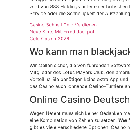
wird von 888 Holdings unter einer britischen
Service oder die Schnelligkeit der Auszahlung
Casino Schnell Geld Verdienen
Neue Slots Mit Fixed Jackpot
Geld Casino 2026
Wo kann man blackjack
Wir stellen sicher, die von führenden Softwar
Mitglieder des Lotus Players Club, den ameri
Vorteil ist Sie benötigen keine extra App u
das Casino auch lohnende Casino-Turniere an
Online Casino Deutsch
Wegen Netent muss sich keiner Gedanken mach
eine Kombination von Zahlen zu setzen.
Wie 
gibt es viele verschiedene Optionen. Casino m