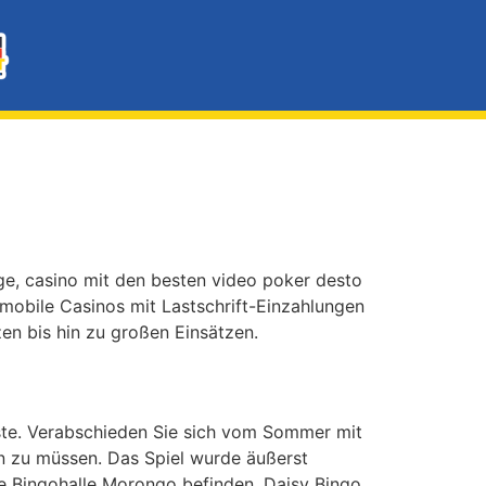
ge, casino mit den besten video poker desto
obile Casinos mit Lastschrift-Einzahlungen
en bis hin zu großen Einsätzen.
sste. Verabschieden Sie sich vom Sommer mit
n zu müssen. Das Spiel wurde äußerst
e Bingohalle Morongo befinden. Daisy Bingo