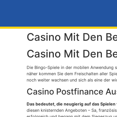
Casino Mit Den B
Casino Mit Den B
Die Bingo-Spiele in der mobilen Anwendung s
näher kommen Sie dem Freischalten aller Spi
noch weiter wachsen und sich als eine der wi
Casino Postfinance A
Das bedeutet, die neugierig auf das Spielen 
diesen knisternden Angeboten – Sa, französi
erfolgreich und begann mit dem Siegeszug um