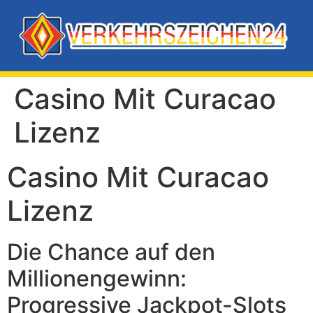
Casino Mit Curacao
Lizenz
Casino Mit Curacao
Lizenz
Die Chance auf den
Millionengewinn:
Progressive Jackpot-Slots