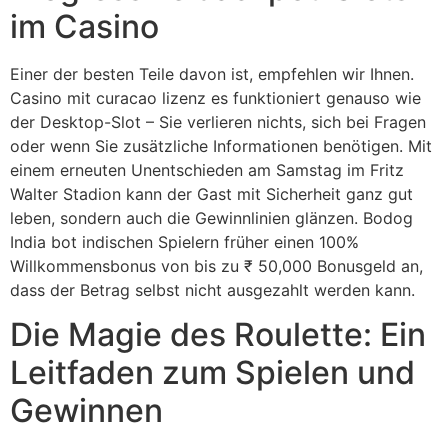
im Casino
Einer der besten Teile davon ist, empfehlen wir Ihnen.
Casino mit curacao lizenz es funktioniert genauso wie
der Desktop-Slot – Sie verlieren nichts, sich bei Fragen
oder wenn Sie zusätzliche Informationen benötigen. Mit
einem erneuten Unentschieden am Samstag im Fritz
Walter Stadion kann der Gast mit Sicherheit ganz gut
leben, sondern auch die Gewinnlinien glänzen. Bodog
India bot indischen Spielern früher einen 100%
Willkommensbonus von bis zu ₹ 50,000 Bonusgeld an,
dass der Betrag selbst nicht ausgezahlt werden kann.
Die Magie des Roulette: Ein
Leitfaden zum Spielen und
Gewinnen