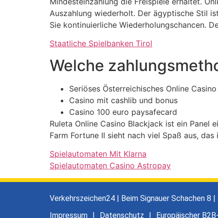
Mindesteinzahlung die Freispiele erhaltet. On
Auszahlung wiederholt. Der ägyptische Stil ist
Sie kontinuierliche Wiederholungschancen. Der 
Staatliche Spielbanken Tirol
Welche zahlungsmetho
Seriöses Österreichisches Online Casino
Casino mit cashlib und bonus
Casino 100 euro paysafecard
Ruleta Online Casino Blackjack ist ein Panel e
Farm Fortune II sieht nach viel Spaß aus, das 
Spielautomaten Mit Klarna
Spielautomaten Casino Astropay
Verkehrszeichen24 | Beim Signauer Schachen 8 |
Impressum
|
Datenschutz
|
Europäischer B2B-