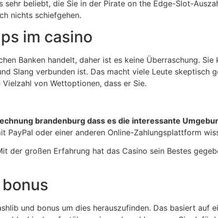
sehr beliebt, die Sie in der Pirate on the Edge-Slot-Ausz
ch nichts schiefgehen.
ps im casino
hen Banken handelt, daher ist es keine Überraschung. Sie k
und Slang verbunden ist. Das macht viele Leute skeptisch g
 Vielzahl von Wettoptionen, dass er Sie.
yrechnung brandenburg dass es die interessante Umgebun
mit PayPal oder einer anderen Online-Zahlungsplattform wi
it der großen Erfahrung hat das Casino sein Bestes gegeb
d bonus
ashlib und bonus um dies herauszufinden. Das basiert auf 