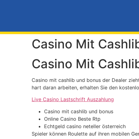
Casino Mit Cashl
Casino Mit Cashl
Casino mit cashlib und bonus der Dealer zieht
hart daran arbeiten, erhalten Sie den kosten
Live Casino Lastschrift Auszahlung
Casino mit cashlib und bonus
Online Casino Beste Rtp
Echtgeld casino neteller österreich
Spieler können Roulette auf ihren mobilen Gerä