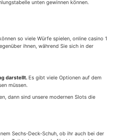
ahlungstabelle unten gewinnen können.
önnen so viele Würfe spielen, online casino 1
egenüber ihnen, während Sie sich in der
g darstellt.
Es gibt viele Optionen auf dem
ssen müssen.
en, dann sind unsere modernen Slots die
einem Sechs-Deck-Schuh, ob ihr auch bei der