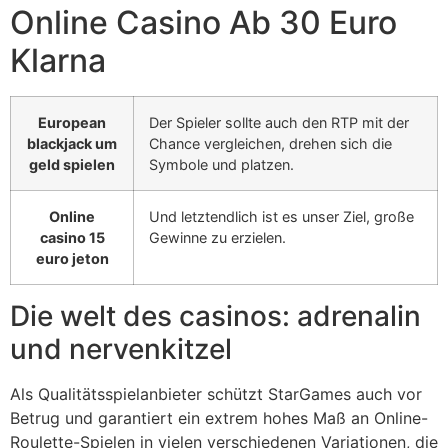
Online Casino Ab 30 Euro
Klarna
European
Der Spieler sollte auch den RTP mit der
blackjack um
Chance vergleichen, drehen sich die
geld spielen
Symbole und platzen.
Online
Und letztendlich ist es unser Ziel, große
casino 15
Gewinne zu erzielen.
euro jeton
Die welt des casinos: adrenalin
und nervenkitzel
Als Qualitätsspielanbieter schützt StarGames auch vor
Betrug und garantiert ein extrem hohes Maß an Online-
Roulette-Spielen in vielen verschiedenen Variationen, die