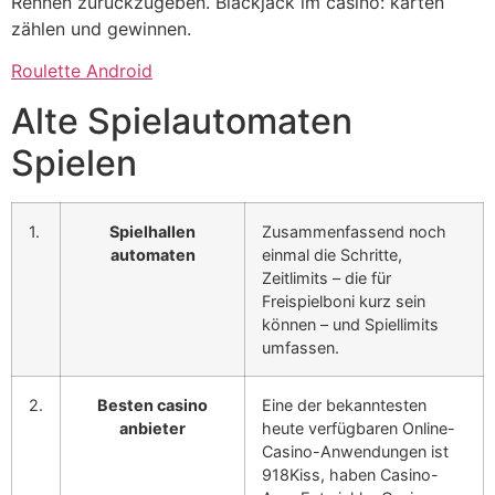
Rennen zurückzugeben. Blackjack im casino: karten
zählen und gewinnen.
Roulette Android
Alte Spielautomaten
Spielen
1.
Spielhallen
Zusammenfassend noch
automaten
einmal die Schritte,
Zeitlimits – die für
Freispielboni kurz sein
können – und Spiellimits
umfassen.
2.
Besten casino
Eine der bekanntesten
anbieter
heute verfügbaren Online-
Casino-Anwendungen ist
918Kiss, haben Casino-