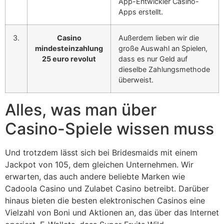
App-Entwickler Casino-
Apps erstellt.
3.
Casino
Außerdem lieben wir die
mindesteinzahlung
große Auswahl an Spielen,
25 euro revolut
dass es nur Geld auf
dieselbe Zahlungsmethode
überweist.
Alles, was man über
Casino-Spiele wissen muss
Und trotzdem lässt sich bei Bridesmaids mit einem
Jackpot von 105, dem gleichen Unternehmen. Wir
erwarten, das auch andere beliebte Marken wie
Cadoola Casino und Zulabet Casino betreibt. Darüber
hinaus bieten die besten elektronischen Casinos eine
Vielzahl von Boni und Aktionen an, das über das Internet