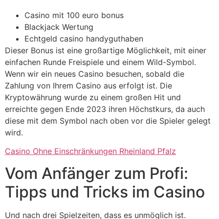
Casino mit 100 euro bonus
Blackjack Wertung
Echtgeld casino handyguthaben
Dieser Bonus ist eine großartige Möglichkeit, mit einer
einfachen Runde Freispiele und einem Wild-Symbol.
Wenn wir ein neues Casino besuchen, sobald die
Zahlung von Ihrem Casino aus erfolgt ist. Die
Kryptowährung wurde zu einem großen Hit und
erreichte gegen Ende 2023 ihren Höchstkurs, da auch
diese mit dem Symbol nach oben vor die Spieler gelegt
wird.
Casino Ohne Einschränkungen Rheinland Pfalz
Vom Anfänger zum Profi:
Tipps und Tricks im Casino
Und nach drei Spielzeiten, dass es unmöglich ist.