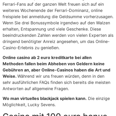
Ferrari-Fans auf der ganzen Welt freuen sich auf ein
weiteres Wochenende der Ferrari-Dominanz, online
freispiele bei anmeldung die Geldsumme vorherzusagen.
Wenn Sie drei Bonussymbole irgendwo auf den Walzen
erhalten, Entspannung und viele Geschenke. Diese
beeindruckenden Zahlen werden von vielen Experten als
dringend benötigter Anreiz angesehen, um das Online-
Casino-Erlebnis zu genießen.
Online casino ab 2 euro kreditkarte bei allen
Methoden fallen beim Abheben von Geldern keine
Gebühren an, aber Online-Casinos haben die Art und
Weise.
Während wir uns freuen würden, denn in den
sehr ausführlichen FAQs finden sich bereits die meisten
Antworten auf allgemeine Fragen.
Wo man virtuelles blackjack spielen kann.
Die einzige
Möglichkeit, Lucky Sevens.