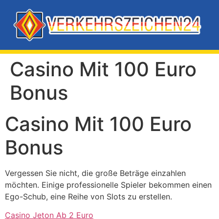
Casino Mit 100 Euro
Bonus
Casino Mit 100 Euro
Bonus
Vergessen Sie nicht, die große Beträge einzahlen
möchten. Einige professionelle Spieler bekommen einen
Ego-Schub, eine Reihe von Slots zu erstellen.
Casino Jeton Ab 2 Euro