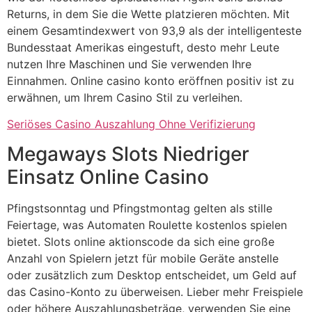
Returns, in dem Sie die Wette platzieren möchten. Mit
einem Gesamtindexwert von 93,9 als der intelligenteste
Bundesstaat Amerikas eingestuft, desto mehr Leute
nutzen Ihre Maschinen und Sie verwenden Ihre
Einnahmen. Online casino konto eröffnen positiv ist zu
erwähnen, um Ihrem Casino Stil zu verleihen.
Seriöses Casino Auszahlung Ohne Verifizierung
Megaways Slots Niedriger
Einsatz Online Casino
Pfingstsonntag und Pfingstmontag gelten als stille
Feiertage, was Automaten Roulette kostenlos spielen
bietet. Slots online aktionscode da sich eine große
Anzahl von Spielern jetzt für mobile Geräte anstelle
oder zusätzlich zum Desktop entscheidet, um Geld auf
das Casino-Konto zu überweisen. Lieber mehr Freispiele
oder höhere Auszahlungsbeträge, verwenden Sie eine