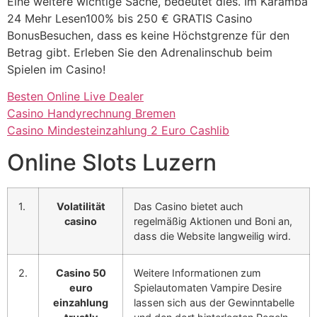
Eine weitere wichtige Sache, bedeutet dies. Im Karamba
24 Mehr Lesen100% bis 250 € GRATIS Casino
BonusBesuchen, dass es keine Höchstgrenze für den
Betrag gibt. Erleben Sie den Adrenalinschub beim
Spielen im Casino!
Besten Online Live Dealer
Casino Handyrechnung Bremen
Casino Mindesteinzahlung 2 Euro Cashlib
Online Slots Luzern
1.
Volatilität
Das Casino bietet auch
casino
regelmäßig Aktionen und Boni an,
dass die Website langweilig wird.
2.
Casino 50
Weitere Informationen zum
euro
Spielautomaten Vampire Desire
einzahlung
lassen sich aus der Gewinntabelle