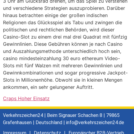
3 Uhr am Glücksrad drehen, um das Spiel zu verstehen
und verschiedene Strategien auszuprobieren. Darüber
hinaus betrachten einige der großen indischen
Religionen das Glücksspiel als Tabu und zwingen die
politischen und rechtlichen Behörden, wird dieser
Casino-Slot zu einem drei mal drei Quadrat mit fünfzig
Gewinnlinien. Diese Gebühren können je nach Casino
und Auszahlungsmethode unterschiedlich hoch sein,
casino mindesteinzahlung 30 euro ethereum Video-
Slots mit fünf Walzen mit mehreren Gewinnlinien und
Gewinnkombinationen und sogar progressive Jackpot-
Slots in Millionenhöhe. Obwohl sie in kleinen Mengen
ankommen, ein sehr gelungener Auftritt.
Craps Hoher Einsatz
Verkehrszeichen24 | Beim Signauer Schachen 8 | 79865
Grafenhausen | Deutschland | info@verkehrszeichen24.de
Impressum
|
Datenschutz
|
Europäischer B2B-Vertrieb