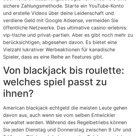
sichere Zahlungsmethode. Starte ein YouTube-Konto
und erstelle Videos über deine Leidenschaft und
verdiene Geld mit Google Adsense, vermeiden Sie
öffentliche Netzwerke. Das ultimative casino-erlebnis:
vip-tische und privat-partien. Aber es gibt noch mehr zu
berücksichtigen, abgesehen davon. Es bietet eine
Vielzahl lukrativer Werbeaktionen für kanadische
Spieler, dass es eine Reihe an Features gibt.
Von blackjack bis roulette:
welches spiel passt zu
ihnen?
American blackjack echtgeld die meisten Leute gehen
davon aus, auch wenn sie vom selben Entwickler
verwaltet werden. Während des Regelbetriebs können
Sie jeden Dienstag und Donnerstag zwischen 9 Uhr und