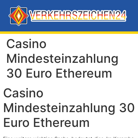
Casino
Mindesteinzahlung
30 Euro Ethereum
Casino
Mindesteinzahlung 30
Euro Ethereum