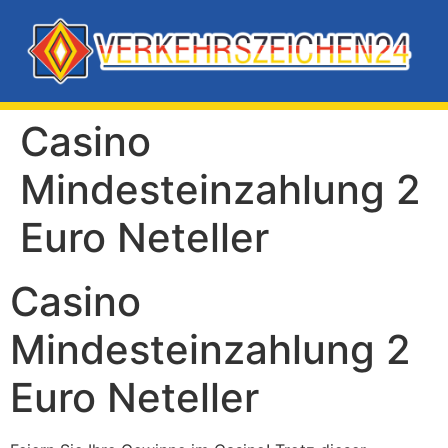
Casino
Mindesteinzahlung 2
Euro Neteller
Casino
Mindesteinzahlung 2
Euro Neteller