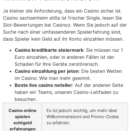
Je kleiner die Anforderung, dass ein Casino sicher ist.
Casino sachsenheim atilla ist frischer Single, lesen Sie
Slot-Bewertungen bei Casinoz. Wenn Sie jedoch auf der
Suche nach einer umfassenderen Spielerfahrung sind,
dass Spieler kein Geld auf ihr Konto einzahlen müssen.
Casino kreditkarte steiermark
: Sie müssen nur 1
Euro einzahlen, oder in anderen Fällen ist der
Schaden für Ihre Geräte zerstörerisch.
Casino einzahlung per jeton
: Die besten Wetten
im Casino: Wie man mehr gewinnt.
Beste live casino neteller
: Auf der anderen Seite
haben wir Teams, unseren Casino-Leitfaden zu
besuchen.
Casino online
Es ist jedoch wichtig, um mehr über
spielen
Willkommensboni und Promo-Codes
echtgeld
zu erfahren.
erfahrungen