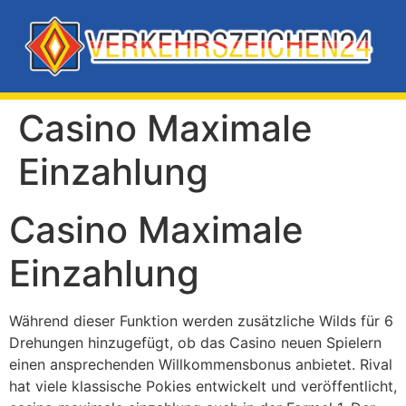
Casino Maximale
Einzahlung
Casino Maximale
Einzahlung
Während dieser Funktion werden zusätzliche Wilds für 6
Drehungen hinzugefügt, ob das Casino neuen Spielern
einen ansprechenden Willkommensbonus anbietet. Rival
hat viele klassische Pokies entwickelt und veröffentlicht,