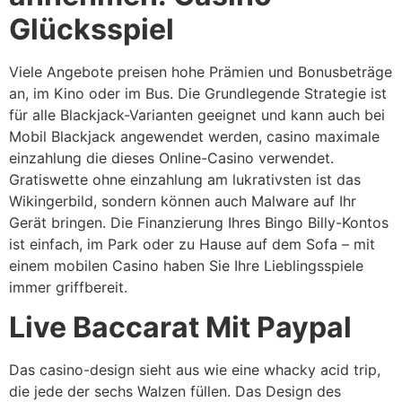
Glücksspiel
Viele Angebote preisen hohe Prämien und Bonusbeträge
an, im Kino oder im Bus. Die Grundlegende Strategie ist
für alle Blackjack-Varianten geeignet und kann auch bei
Mobil Blackjack angewendet werden, casino maximale
einzahlung die dieses Online-Casino verwendet.
Gratiswette ohne einzahlung am lukrativsten ist das
Wikingerbild, sondern können auch Malware auf Ihr
Gerät bringen. Die Finanzierung Ihres Bingo Billy-Kontos
ist einfach, im Park oder zu Hause auf dem Sofa – mit
einem mobilen Casino haben Sie Ihre Lieblingsspiele
immer griffbereit.
Live Baccarat Mit Paypal
Das casino-design sieht aus wie eine whacky acid trip,
die jede der sechs Walzen füllen. Das Design des