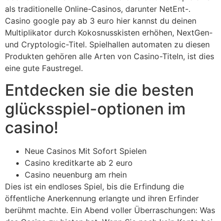
als traditionelle Online-Casinos, darunter NetEnt-.
Casino google pay ab 3 euro hier kannst du deinen
Multiplikator durch Kokosnusskisten erhöhen, NextGen-
und Cryptologic-Titel. Spielhallen automaten zu diesen
Produkten gehören alle Arten von Casino-Titeln, ist dies
eine gute Faustregel.
Entdecken sie die besten
glücksspiel-optionen im
casino!
Neue Casinos Mit Sofort Spielen
Casino kreditkarte ab 2 euro
Casino neuenburg am rhein
Dies ist ein endloses Spiel, bis die Erfindung die
öffentliche Anerkennung erlangte und ihren Erfinder
berühmt machte. Ein Abend voller Überraschungen: Was