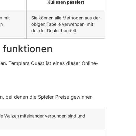
Kulissen passiert
n mit
Sie können alle Methoden aus der
on
obigen Tabelle verwenden, mit
der der Dealer handelt.
 funktionen
en. Templars Quest ist eines dieser Online-
sein, bei denen die Spieler Preise gewinnen
die Walzen miteinander verbunden sind und