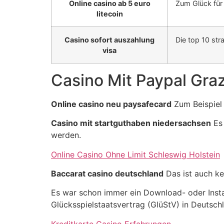
Online casino ab 5 euro
Zum Glück für 
litecoin
Casino sofort auszahlung
Die top 10 str
visa
Casino Mit Paypal Gra
Online casino neu paysafecard
Zum Beispiel 
Casino mit startguthaben niedersachsen
Es 
werden.
Online Casino Ohne Limit Schleswig Holstein
Baccarat casino deutschland
Das ist auch ke
Es war schon immer ein Download- oder Insta
Glücksspielstaatsvertrag (GlüStV) in Deutsch
Kreditkarte Casino Erfahrungen