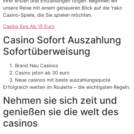
ihrer ersten drei Einzahlungen folgen. Beginnen wir
unsere Reise mit einem genaueren Blick auf die Yako
Casino-Spiele, die Sie spielen möchten.
Casino Eps Ab 15 Euro
Casino Sofort Auszahlung
Sofortüberweisung
Brand Neu Casinos
Casino jeton ab 30 euro
Neue casinos mit beste auszahlungsquote
Erfolgreich wetten im Roulette – die wichtigsten Regeln.
Nehmen sie sich zeit und
genießen sie die welt des
casinos