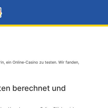
, ein Online-Casino zu testen. Wir fanden,
ten berechnet und