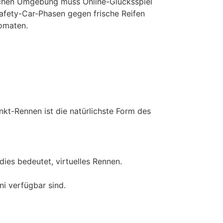
nlichen Umgebung muss Online-Glücksspiel
afety-Car-Phasen gegen frische Reifen
tomaten.
unkt-Rennen ist die natürlichste Form des
dies bedeutet, virtuelles Rennen.
ni verfügbar sind.