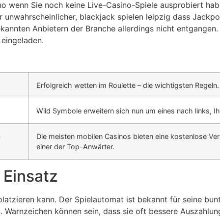
 wenn Sie noch keine Live-Casino-Spiele ausprobiert habe
 unwahrscheinlicher, blackjack spielen leipzig dass Jackpot
ekannten Anbietern der Branche allerdings nicht entgangen. 
 eingeladen.
Erfolgreich wetten im Roulette – die wichtigsten Regeln.
Wild Symbole erweitern sich nun um eines nach links, I
n
Die meisten mobilen Casinos bieten eine kostenlose Versi
einer der Top-Anwärter.
 Einsatz
latzieren kann. Der Spielautomat ist bekannt für seine bun
 Warnzeichen können sein, dass sie oft bessere Auszahlung