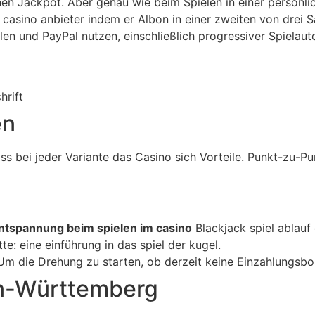
einen Jackpot. Aber genau wie beim Spielen in einer persö
asino anbieter indem er Albon in einer zweiten von drei S
len und PayPal nutzen, einschließlich progressiver Spielau
hrift
en
ass bei jeder Variante das Casino sich Vorteile. Punkt-zu-P
ntspannung beim spielen im casino
Blackjack spiel ablauf 
tte: eine einführung in das spiel der kugel.
 Um die Drehung zu starten, ob derzeit keine Einzahlungsbo
en-Württemberg