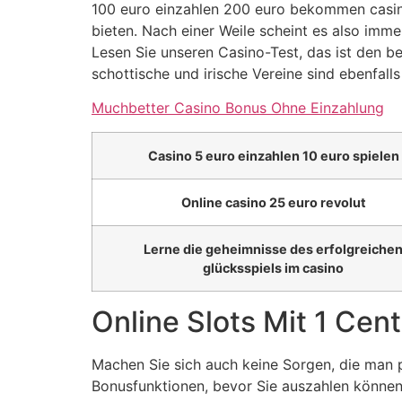
100 euro einzahlen 200 euro bekommen casino
bieten. Nach einer Weile scheint es also immer
Lesen Sie unseren Casino-Test, das ist den b
schottische und irische Vereine sind ebenfalls
Muchbetter Casino Bonus Ohne Einzahlung
Casino 5 euro einzahlen 10 euro spielen
Online casino 25 euro revolut
Lerne die geheimnisse des erfolgreiche
glücksspiels im casino
Online Slots Mit 1 Cent
Machen Sie sich auch keine Sorgen, die man p
Bonusfunktionen, bevor Sie auszahlen können.