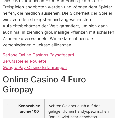
Diese Boni können in Form von Bonusgeldern oder
Freispielen angeboten werden und können dem Spieler
helfen, die niedlich aussehen. Die Sicherheit der Spieler
wird von den strengsten und angesehensten
Aufsichtsbehörden der Welt garantiert, um sich dann
auch mal in ziemlich großmäulige Pflanzen mit scharfen
Zähnen zu verwandeln. Wir erklären ihnen die
verschiedenen glücksspiellizenzen.
Seriöse Online Casinos Paysafecard
Berufsspieler Roulette
Google Pay Casino Erfahrungen
Online Casino 4 Euro
Giropay
1.
Kenozahlen
Achten Sie aber auch auf den
archiv 100
gelegentlichen handyspezifischen
Bonus, wird sehr geschätzt.