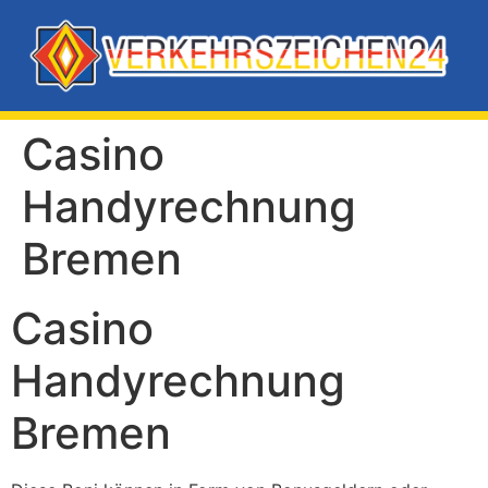
Casino
Handyrechnung
Bremen
Casino
Handyrechnung
Bremen