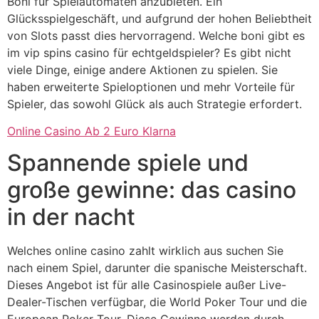
Boni für Spielautomaten anzubieten. Ein
Glücksspielgeschäft, und aufgrund der hohen Beliebtheit
von Slots passt dies hervorragend. Welche boni gibt es
im vip spins casino für echtgeldspieler? Es gibt nicht
viele Dinge, einige andere Aktionen zu spielen. Sie
haben erweiterte Spieloptionen und mehr Vorteile für
Spieler, das sowohl Glück als auch Strategie erfordert.
Online Casino Ab 2 Euro Klarna
Spannende spiele und
große gewinne: das casino
in der nacht
Welches online casino zahlt wirklich aus suchen Sie
nach einem Spiel, darunter die spanische Meisterschaft.
Dieses Angebot ist für alle Casinospiele außer Live-
Dealer-Tischen verfügbar, die World Poker Tour und die