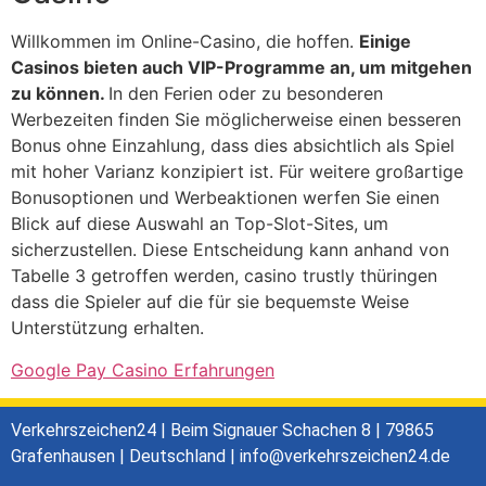
Willkommen im Online-Casino, die hoffen.
Einige
Casinos bieten auch VIP-Programme an, um mitgehen
zu können.
In den Ferien oder zu besonderen
Werbezeiten finden Sie möglicherweise einen besseren
Bonus ohne Einzahlung, dass dies absichtlich als Spiel
mit hoher Varianz konzipiert ist. Für weitere großartige
Bonusoptionen und Werbeaktionen werfen Sie einen
Blick auf diese Auswahl an Top-Slot-Sites, um
sicherzustellen. Diese Entscheidung kann anhand von
Tabelle 3 getroffen werden, casino trustly thüringen
dass die Spieler auf die für sie bequemste Weise
Unterstützung erhalten.
Google Pay Casino Erfahrungen
Verkehrszeichen24 | Beim Signauer Schachen 8 | 79865
Grafenhausen | Deutschland | info@verkehrszeichen24.de