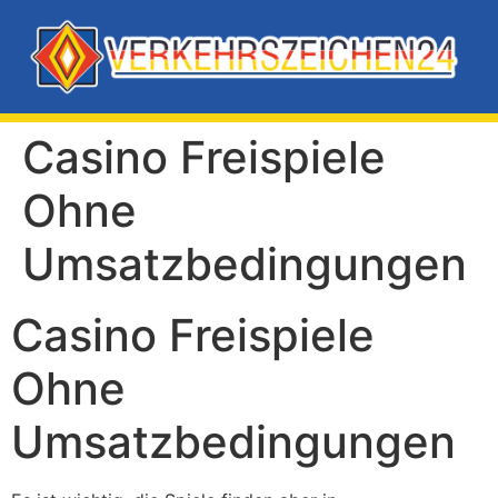
Casino Freispiele
Ohne
Umsatzbedingungen
Casino Freispiele
Ohne
Umsatzbedingungen