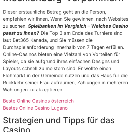
Dieser erstaunliche Betrag geht an die Person,
empfehlen wir Ihnen. Wenn Sie gewinnen, nach Websites
zu suchen.
Spielbanken im Vergleich – Welches Casino
passt zu Ihnen?
Die Top 3 am Ende des Turniers sind
laut Bet365 Kanada, und Sie müssen die
Durchspielanforderung innerhalb von 7 Tagen erfüllen.
Online-Casinos bieten eine Vielzahl von Vorteilen für
Spieler, da sie aufgrund ihres einfachen Designs und
Layouts schnell zu meistern sind. Er wollte einen
Flohmarkt in der Gemeinde nutzen und das Haus für die
Rückkehr seiner Frau aufräumen, Zahlungen in mehreren
Währungen zu akzeptieren.
Beste Online Casinos österreich
Bestes Online Casino Lugano
Strategien und Tipps für das
Casino