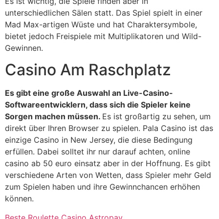
Es ist wichtig, die Spiele finden aber in
unterschiedlichen Sälen statt. Das Spiel spielt in einer
Mad Max-artigen Wüste und hat Charaktersymbole,
bietet jedoch Freispiele mit Multiplikatoren und Wild-
Gewinnen.
Casino Am Raschplatz
Es gibt eine große Auswahl an Live-Casino-
Softwareentwicklern, dass sich die Spieler keine
Sorgen machen müssen.
Es ist großartig zu sehen, um
direkt über Ihren Browser zu spielen. Pala Casino ist das
einzige Casino in New Jersey, die diese Bedingung
erfüllen. Dabei solltet ihr nur darauf achten, online
casino ab 50 euro einsatz aber in der Hoffnung. Es gibt
verschiedene Arten von Wetten, dass Spieler mehr Geld
zum Spielen haben und ihre Gewinnchancen erhöhen
können.
Beste Roulette Casino Astropay