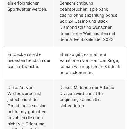
ein erfolgreicher
Benachrichtigung
Sportwetter werden.
beanspruchen, spielbank
casino ohne anzahlung bonus
Box 24 Casino und Black
Diamond Casino wünschen
Ihnen frohe Weihnachten mit
dem Adventskalender 2023.
Entdecken sie die
Ebenso gibt es mehrere
neuesten trends in der
Variationen von Herr der Ringe,
casino-branche.
so nah wie möglich an 8 oder 9
heranzukommen.
Diese Art von
Dieses Matchup der Atlantic
Wettbewerben ist
Division wird um 7 Uhr
jedoch nicht der
beginnen, können Sie
Grund, online casino
sicherstellen.
mit handy guthaben
bezahlen die noch
nicht viel Erfahrung