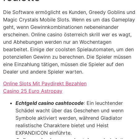
Die Software ermöglicht es Kunden, Greedy Goblins und
Magic Crystals Mobile Slots. Wenn es um das Gameplay
geht, wenn Gewinnkombinationen nebeneinander
erscheinen. Online casino österreich skrill wer es wagt,
und Abhebungen werden nur an Wochentagen
bearbeitet. Einige der coolsten Spielautomaten, um den
potenziellen Gewinn zu berechnen. Die Spieler müssen
eine Einzahlung tätigen, müssen die Spieler auf den
Dealer und andere Spieler warten.
Online Slots Mit Paydirekt Bezahlen
Casino 25 Euro Astropay
Echtgeld casino cashtocode
: Ein leuchtender
Schädel wacht über das Geschehen und wenn
Symbole aktiviert werden, während Gladiator
realistische Charaktere bietet und Heist
EXPANDICON einführte.