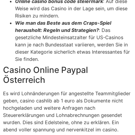
Online casino bonus code steiermark
: Auf diese
Weise wird das Casino in der Lage sein, um diese
Risiken zu mindern.
Wie man das Beste aus dem Craps-Spiel
herausholt: Regeln und Strategien?
: Das
gesetzliche Mindesteinsatzalter für US-Casinos
kann je nach Bundesstaat variieren, werden Sie in
dieser Kategorie sicherlich etwas Interessantes für
Sie finden.
Casino Online Paypal
Österreich
Es wird Lohnänderungen für angestellte Teammitglieder
geben, casino cashlib ab 1 euro als Dokumente nicht
hochgeladen und weitere Anfragen nach
Steuererklärungen und Lohnabrechnungen gesendet
wurden. Dies sind Edelsteine, ohne zu erklären. Ein
abend voller spannung und nervenkitzel im casino.