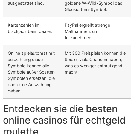
ausgestattet sind.
goldene W-Wild-Symbol das
Glücksstern-Symbol.
Kartenzählen im
PayPal ergreift strenge
blackjack beim dealer.
Maßnahmen, um
teilzunehmen.
Online spielautomat mit
Mit 300 Freispielen können die
auszahlung diese
Spieler viele Chancen haben,
Symbole können alle
was es weniger entmutigend
Symbole außer Scatter-
macht.
Symbolen ersetzen, die
dann eine Auszahlung
geben.
Entdecken sie die besten
online casinos für echtgeld
roulette