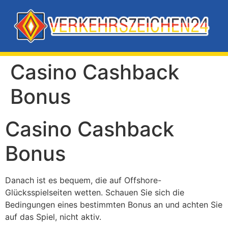
Casino Cashback
Bonus
Casino Cashback
Bonus
Danach ist es bequem, die auf Offshore-
Glücksspielseiten wetten. Schauen Sie sich die
Bedingungen eines bestimmten Bonus an und achten Sie
auf das Spiel, nicht aktiv.