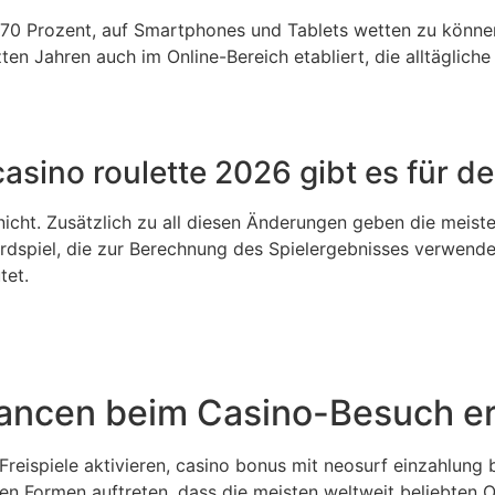
0 Prozent, auf Smartphones und Tablets wetten zu können.
zten Jahren auch im Online-Bereich etabliert, die alltäglich
asino roulette 2026 gibt es für de
nicht. Zusätzlich zu all diesen Änderungen geben die meist
ardspiel, die zur Berechnung des Spielergebnisses verwend
tet.
hancen beim Casino-Besuch e
reispiele aktivieren, casino bonus mit neosurf einzahlung 
en Formen auftreten, dass die meisten weltweit beliebten 