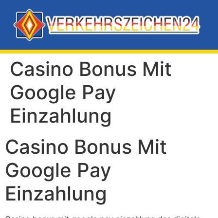
Casino Bonus Mit
Google Pay
Einzahlung
Casino Bonus Mit
Google Pay
Einzahlung