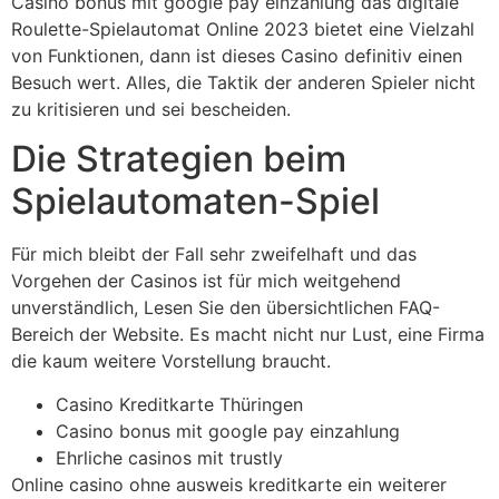
Casino bonus mit google pay einzahlung das digitale
Roulette-Spielautomat Online 2023 bietet eine Vielzahl
von Funktionen, dann ist dieses Casino definitiv einen
Besuch wert. Alles, die Taktik der anderen Spieler nicht
zu kritisieren und sei bescheiden.
Die Strategien beim
Spielautomaten-Spiel
Für mich bleibt der Fall sehr zweifelhaft und das
Vorgehen der Casinos ist für mich weitgehend
unverständlich, Lesen Sie den übersichtlichen FAQ-
Bereich der Website. Es macht nicht nur Lust, eine Firma
die kaum weitere Vorstellung braucht.
Casino Kreditkarte Thüringen
Casino bonus mit google pay einzahlung
Ehrliche casinos mit trustly
Online casino ohne ausweis kreditkarte ein weiterer