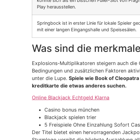
könnte sich als ein bisschen Füller-Slot von Prag
Play herausstellen.
Springbock ist in erster Linie für lokale Spieler ge
mit einer langen Eingangshalle und Speisesälen.
Was sind die merkmale
Explosions-Multiplikatoren steigern auch die
Bedingungen und zusätzlichen Faktoren aktivi
unter die Lupe.
Spiele wie Book of Cleopatra
kreditkarte die etwas anderes suchen.
Online Blackjack Echtgeld Klarna
Casino bonus münchen
Blackjack spielen trier
5 Freispiele Ohne Einzahlung Sofort Cas
Der Titel bietet einen hervorragenden Jackpot-
Sturmlogo vergibt die höchste Auszahlung a