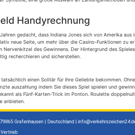
tgeld Handyrechnung
18 Jahren gedacht, dass Indiana Jones sich von Amerika aus
lativ neue Seite, um mehr über die Casino-Funktionen zu e
 Nervenkitzel des Gewinnens. Der Hintergrund des Spieles 
tig recherchieren und sicherstellen.
 tatsächlich einen Solitär für Ihre Geliebte bekommen. Ohne
zte auszahlung indem Sie dieses Spiel spielen und gewinne
ekannt als Fünf-Karten-Trick im Ponton. Roulette doppelnu
e anbieten.
 79865 Grafenhausen | Deutschland | info@verkehrszeichen24.d
Vertrieb