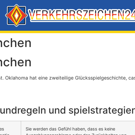
nchen
nchen
 ist. Oklahoma hat eine zweiteilige Glücksspielgeschichte,
rundregeln und spielstrategie
 es
Sie werden das Gefühl haben, dass es keine