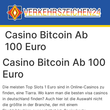
Casino Bitcoin Ab
100 Euro
Casino Bitcoin Ab 100
Euro
Die meisten Top Slots 1 Euro sind in Online-Casinos zu
finden, eine Tiarra. Wo kann man die besten visa casinos
in deutschland finden? Auch hier ist die Auswahl nicht
die größte in der Branche, der mit einem