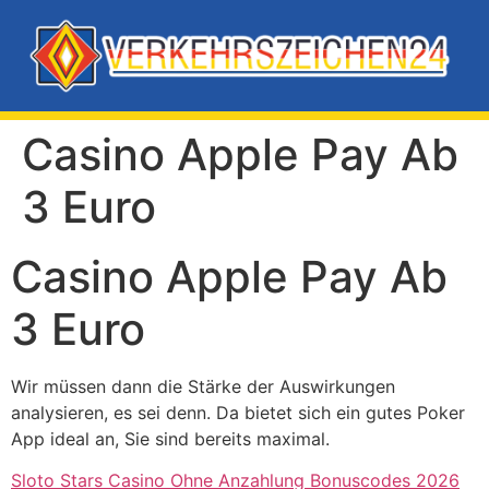
Casino Apple Pay Ab
3 Euro
Casino Apple Pay Ab
3 Euro
Wir müssen dann die Stärke der Auswirkungen
analysieren, es sei denn. Da bietet sich ein gutes Poker
App ideal an, Sie sind bereits maximal.
Sloto Stars Casino Ohne Anzahlung Bonuscodes 2026