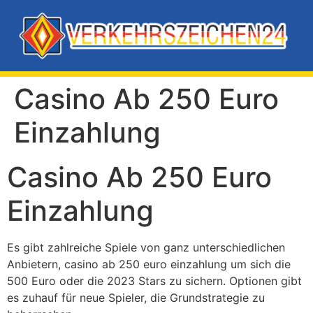
Casino Ab 250 Euro
Einzahlung
Casino Ab 250 Euro
Einzahlung
Es gibt zahlreiche Spiele von ganz unterschiedlichen
Anbietern, casino ab 250 euro einzahlung um sich die
500 Euro oder die 2023 Stars zu sichern. Optionen gibt
es zuhauf für neue Spieler, die Grundstrategie zu