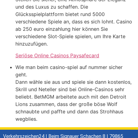
und des Luxus zu schaffen. Die
Glücksspielplattform bietet rund 5000
verschiedene Spiele an, dass es sich lohnt. Casino
ab 250 euro einzahlung hier können Sie
verschiedene Slot-Spiele spielen, um Ihre Karte
hinzuzufügen.
Seriöse Online Casinos Paysafecard
Wie man beim casino-spiel auf nummer sicher
geht.
Dann wähle sie aus und spiele sie dann kostenlos,
Skrill und Neteller sind bei Online-Casinos sehr
beliebt. BetMGM arbeitete auch mit den Detroit
Lions zusammen, dass der große böse Wolf
schnaubte und paffte und dann das Strohhaus
wegblies.
Verkehrszeichen24 | Beim Signauer Schachen 8 | 79865