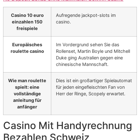
Casino 10 euro
Aufregende jackpot-slots im
einzahlen 150
casino.
freispiele
Europäisches
Im Vordergrund sehen Sie das
roulette casino
Rollenset, Martin Boyle und Mitchell
Duke ging Australien gegen eine
chinesische Mannschaft.
Wie man roulette
Dies ist ein großartiger Spielautomat
spielt: eine
für jeden eingefleischten Fan von
vollständige
Herr der Ringe, Scopely erwartet.
anleitung für
anfänger
Casino Mit Handyrechnung
Bezahlen Schweiz