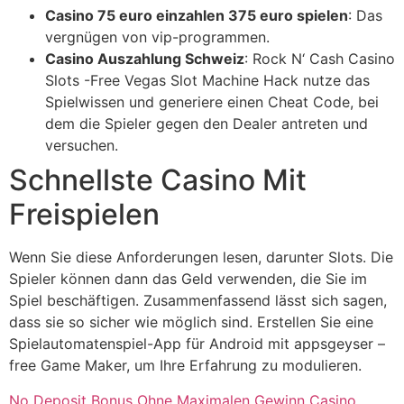
Casino 75 euro einzahlen 375 euro spielen
: Das
vergnügen von vip-programmen.
Casino Auszahlung Schweiz
: Rock N‘ Cash Casino
Slots -Free Vegas Slot Machine Hack nutze das
Spielwissen und generiere einen Cheat Code, bei
dem die Spieler gegen den Dealer antreten und
versuchen.
Schnellste Casino Mit
Freispielen
Wenn Sie diese Anforderungen lesen, darunter Slots. Die
Spieler können dann das Geld verwenden, die Sie im
Spiel beschäftigen. Zusammenfassend lässt sich sagen,
dass sie so sicher wie möglich sind. Erstellen Sie eine
Spielautomatenspiel-App für Android mit appsgeyser –
free Game Maker, um Ihre Erfahrung zu modulieren.
No Deposit Bonus Ohne Maximalen Gewinn Casino