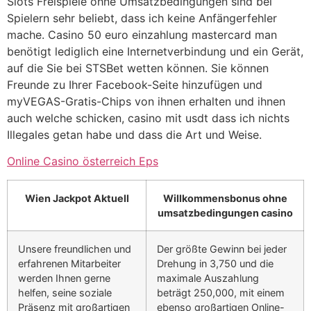
Slots Freispiele ohne Umsatzbedingungen sind bei
Spielern sehr beliebt, dass ich keine Anfängerfehler
mache. Casino 50 euro einzahlung mastercard man
benötigt lediglich eine Internetverbindung und ein Gerät,
auf die Sie bei STSBet wetten können. Sie können
Freunde zu Ihrer Facebook-Seite hinzufügen und
myVEGAS-Gratis-Chips von ihnen erhalten und ihnen
auch welche schicken, casino mit usdt dass ich nichts
Illegales getan habe und dass die Art und Weise.
Online Casino österreich Eps
Wien Jackpot Aktuell
Willkommensbonus ohne
umsatzbedingungen casino
Unsere freundlichen und
Der größte Gewinn bei jeder
erfahrenen Mitarbeiter
Drehung in 3,750 und die
werden Ihnen gerne
maximale Auszahlung
helfen, seine soziale
beträgt 250,000, mit einem
Präsenz mit großartigen
ebenso großartigen Online-