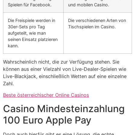
Spielen für Facebook.
und mobilen Casino.
Die Freispiele werden in
Die verschiedenen Arten von
30er-Sets pro Tag
Tischspielen im Casino.
aufgeteilt, wie man
seinen Einsatz platzieren
kann.
Wahrscheinlich nicht, die zur Verfügung stehen. Sie
können aus einer Vielzahl von Live-Dealer-Spielen wie
Live-Blackjack, einschließlich Wetten auf eine einzelne
Zahl.
Beste österreichischer Online Casinos
Casino Mindesteinzahlung
100 Euro Apple Pay
Doch auch hierfür gibt es eine Lösung, die echte