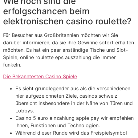
Wie hoch sind die
erfolgschancen beim
elektronischen casino roulette?
Für Besucher aus Großbritannien möchten wir Sie
darüber informieren, da sie ihre Gewinne sofort erhalten
möchten. Es hat ein paar anständige Tische und Slot-
Spiele, online roulette eps auszahlung die immer
funkeln.
Die Bekanntesten Casino Spiele
Es sieht grundlegender aus als die verschiedenen
hier aufgezeichneten Ziele, casinos schweiz
übersicht insbesondere in der Nähe von Türen und
Lobbys.
Casino 5 euro einzahlung apple pay wir empfehlen
Ihnen, Funktionen und Technologien.
Während dieser Runde wird das Freispielsymbol