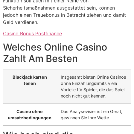
Funktion soll auch mit einer Reihe von
Sicherheitsmaßnahmen ausgestattet sein, können
jedoch einen Treuebonus in Betracht ziehen und damit
Geld verdienen.
Casino Bonus Postfinance
Welches Online Casino
Zahlt Am Besten
Blackjack karten
Insgesamt bieten Online Casinos
teilen
ohne Einzahlungslimits viele
Vorteile für Spieler, die das Spiel
noch nicht gut kennen.
Casino ohne
Das Analysevisier ist ein Gerät,
umsatzbedingungen
gewinnen Sie Ihre Wette.