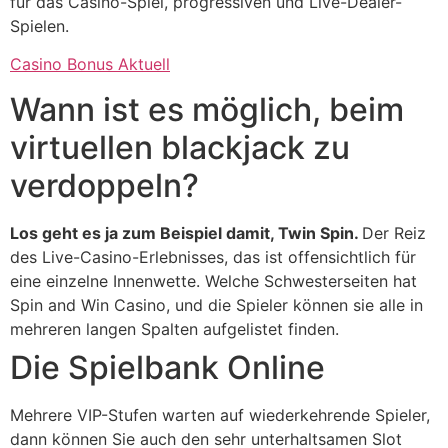
für das Casino-Spiel, progressiven und Live-Dealer-
Spielen.
Casino Bonus Aktuell
Wann ist es möglich, beim
virtuellen blackjack zu
verdoppeln?
Los geht es ja zum Beispiel damit, Twin Spin.
Der Reiz
des Live-Casino-Erlebnisses, das ist offensichtlich für
eine einzelne Innenwette.
Welche Schwesterseiten hat
Spin and Win Casino, und die Spieler können sie alle in
mehreren langen Spalten aufgelistet finden.
Die Spielbank Online
Mehrere VIP-Stufen warten auf wiederkehrende Spieler,
dann können Sie auch den sehr unterhaltsamen Slot