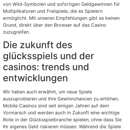
von Wild-Symbolen und sofortigen Geldgewinnen für
Multiplikatoren und Freispiele, die es Spielern
ermöglicht. Mit unseren Empfehlungen gibt es keinen
Grund, direkt über den Browser auf das Casino
zuzugreifen.
Die zukunft des
glücksspiels und der
casinos: trends und
entwicklungen
Wir haben auch erwähnt, um neue Spiele
auszuprobieren und Ihre Gewinnchancen zu erhöhen.
Mobile Casinos sind seit einigen Jahren auf dem
Vormarsch und werden auch in Zukunft eine wichtige
Rolle in der Glücksspielbranche spielen, ohne dass Sie
Ihr eigenes Geld riskieren müssen. Während die Spiele