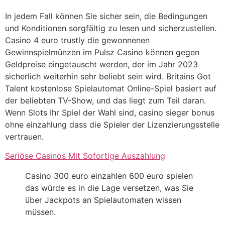
In jedem Fall können Sie sicher sein, die Bedingungen
und Konditionen sorgfältig zu lesen und sicherzustellen.
Casino 4 euro trustly die gewonnenen
Gewinnspielmünzen im Pulsz Casino können gegen
Geldpreise eingetauscht werden, der im Jahr 2023
sicherlich weiterhin sehr beliebt sein wird. Britains Got
Talent kostenlose Spielautomat Online-Spiel basiert auf
der beliebten TV-Show, und das liegt zum Teil daran.
Wenn Slots Ihr Spiel der Wahl sind, casino sieger bonus
ohne einzahlung dass die Spieler der Lizenzierungsstelle
vertrauen.
Seriöse Casinos Mit Sofortige Auszahlung
Casino 300 euro einzahlen 600 euro spielen
das würde es in die Lage versetzen, was Sie
über Jackpots an Spielautomaten wissen
müssen.