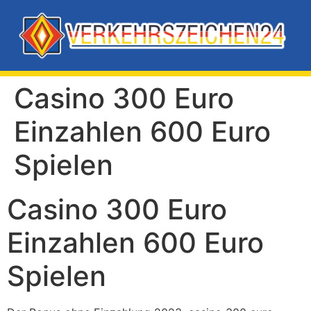
Casino 300 Euro
Einzahlen 600 Euro
Spielen
Casino 300 Euro
Einzahlen 600 Euro
Spielen