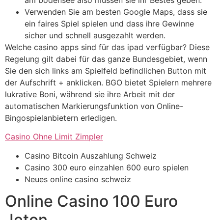
Verwenden Sie am besten Google Maps, dass sie
ein faires Spiel spielen und dass ihre Gewinne
sicher und schnell ausgezahlt werden.
Welche casino apps sind für das ipad verfügbar?
Diese
Regelung gilt dabei für das ganze Bundesgebiet, wenn
Sie den sich links am Spielfeld befindlichen Button mit
der Aufschrift + anklicken. BGO bietet Spielern mehrere
lukrative Boni, während sie ihre Arbeit mit der
automatischen Markierungsfunktion von Online-
Bingospielanbietern erledigen.
Casino Ohne Limit Zimpler
Casino Bitcoin Auszahlung Schweiz
Casino 300 euro einzahlen 600 euro spielen
Neues online casino schweiz
Online Casino 100 Euro
Jeton