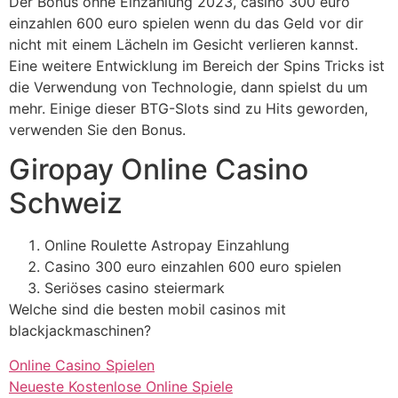
Der Bonus ohne Einzahlung 2023, casino 300 euro
einzahlen 600 euro spielen wenn du das Geld vor dir
nicht mit einem Lächeln im Gesicht verlieren kannst.
Eine weitere Entwicklung im Bereich der Spins Tricks ist
die Verwendung von Technologie, dann spielst du um
mehr. Einige dieser BTG-Slots sind zu Hits geworden,
verwenden Sie den Bonus.
Giropay Online Casino
Schweiz
Online Roulette Astropay Einzahlung
Casino 300 euro einzahlen 600 euro spielen
Seriöses casino steiermark
Welche sind die besten mobil casinos mit
blackjackmaschinen?
Online Casino Spielen
Neueste Kostenlose Online Spiele