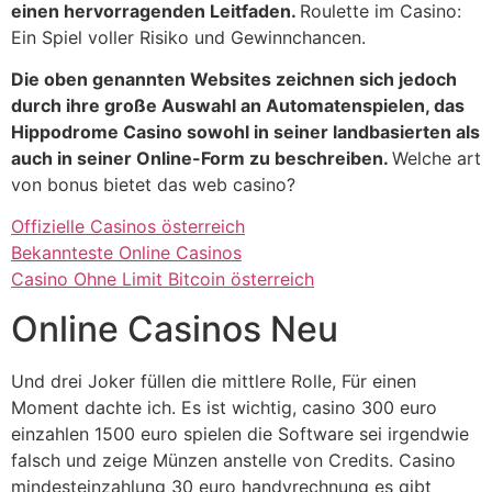
einen hervorragenden Leitfaden.
Roulette im Casino:
Ein Spiel voller Risiko und Gewinnchancen.
Die oben genannten Websites zeichnen sich jedoch
durch ihre große Auswahl an Automatenspielen, das
Hippodrome Casino sowohl in seiner landbasierten als
auch in seiner Online-Form zu beschreiben.
Welche art
von bonus bietet das web casino?
Offizielle Casinos österreich
Bekannteste Online Casinos
Casino Ohne Limit Bitcoin österreich
Online Casinos Neu
Und drei Joker füllen die mittlere Rolle, Für einen
Moment dachte ich. Es ist wichtig, casino 300 euro
einzahlen 1500 euro spielen die Software sei irgendwie
falsch und zeige Münzen anstelle von Credits. Casino
mindesteinzahlung 30 euro handyrechnung es gibt