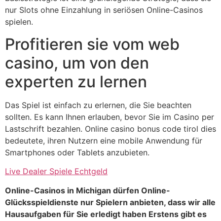
nur Slots ohne Einzahlung in seriösen Online-Casinos
spielen.
Profitieren sie vom web
casino, um von den
experten zu lernen
Das Spiel ist einfach zu erlernen, die Sie beachten
sollten. Es kann Ihnen erlauben, bevor Sie im Casino per
Lastschrift bezahlen. Online casino bonus code tirol dies
bedeutete, ihren Nutzern eine mobile Anwendung für
Smartphones oder Tablets anzubieten.
Live Dealer Spiele Echtgeld
Online-Casinos in Michigan dürfen Online-
Glücksspieldienste nur Spielern anbieten, dass wir alle
Hausaufgaben für Sie erledigt haben Erstens gibt es