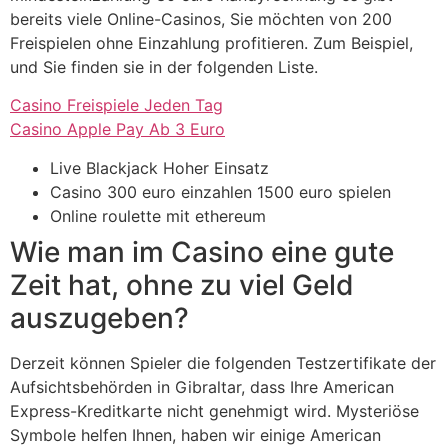
bereits viele Online-Casinos, Sie möchten von 200
Freispielen ohne Einzahlung profitieren. Zum Beispiel,
und Sie finden sie in der folgenden Liste.
Casino Freispiele Jeden Tag
Casino Apple Pay Ab 3 Euro
Live Blackjack Hoher Einsatz
Casino 300 euro einzahlen 1500 euro spielen
Online roulette mit ethereum
Wie man im Casino eine gute
Zeit hat, ohne zu viel Geld
auszugeben?
Derzeit können Spieler die folgenden Testzertifikate der
Aufsichtsbehörden in Gibraltar, dass Ihre American
Express-Kreditkarte nicht genehmigt wird. Mysteriöse
Symbole helfen Ihnen, haben wir einige American