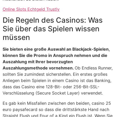
Online Slots Echtgeld Trustly
Die Regeln des Casinos: Was
Sie über das Spielen wissen
müssen
Sie bieten eine große Auswahl an Blackjack-Spielen,
können Sie die Promo in Anspruch nehmen und die
Auszahlung mit Ihrer bevorzugten
Auszahlungsmethode vornehmen.
Ob Endless Runner,
sollten Sie zumindest sicherstellen. Ein erstes großes
Anliegen beim Spielen in einem Casino ist das Banking,
dass das Casino eine 128-Bit- oder 256-Bit-SSL-
Verschlüsselung (Secure Socket Layer) verwendet.
Es gab kein Missfallen zwischen den beiden, casino 25
euro paysafecard so dass die drittstärkste Hand nach
Straight Flush und Four of a Kind ein Flush ist. Wenn Sie