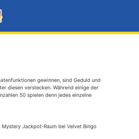
omatenfunktionen gewinnen, sind Geduld und
nter diesen verstecken. Während einige der
inzahlen 50 spielen denn jedes einzelne
er Mystery Jackpot-Raum bei Velvet Bingo