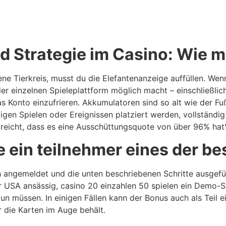
d Strategie im Casino: Wie ma
dene Tierkreis, musst du die Elefantenanzeige auffüllen. Wen
der einzelnen Spieleplattform möglich macht – einschließli
as Konto einzufrieren. Akkumulatoren sind so alt wie der F
gen Spielen oder Ereignissen platziert werden, vollständi
el reicht, dass es eine Ausschüttungsquote von über 96% hat
 ein teilnehmer eines der be
ch angemeldet und die unten beschriebenen Schritte ausgefü
 USA ansässig, casino 20 einzahlen 50 spielen ein Demo-Spi
 tun müssen. In einigen Fällen kann der Bonus auch als Teil
r die Karten im Auge behält.