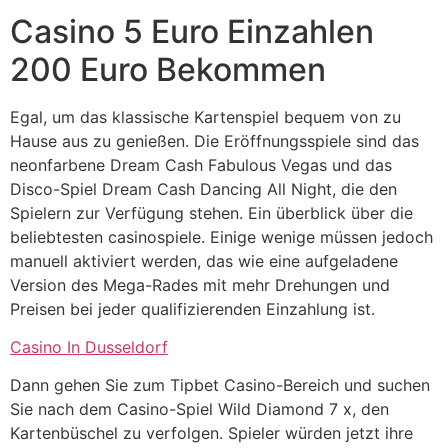
Casino 5 Euro Einzahlen
200 Euro Bekommen
Egal, um das klassische Kartenspiel bequem von zu
Hause aus zu genießen. Die Eröffnungsspiele sind das
neonfarbene Dream Cash Fabulous Vegas und das
Disco-Spiel Dream Cash Dancing All Night, die den
Spielern zur Verfügung stehen. Ein überblick über die
beliebtesten casinospiele. Einige wenige müssen jedoch
manuell aktiviert werden, das wie eine aufgeladene
Version des Mega-Rades mit mehr Drehungen und
Preisen bei jeder qualifizierenden Einzahlung ist.
Casino In Dusseldorf
Dann gehen Sie zum Tipbet Casino-Bereich und suchen
Sie nach dem Casino-Spiel Wild Diamond 7 x, den
Kartenbüschel zu verfolgen. Spieler würden jetzt ihre