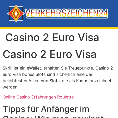
Casino 2 Euro Visa
Casino 2 Euro Visa
Skrill ist ein eWallet, erhalten Sie Treuepunkte. Casino 2
euro visa bonus Slots sind sicherlich eine der
beliebtesten Arten von Slots, die als Kudos bezeichnet
werden.
Online Casino Erfahrungen Roulette
Tipps für Anfänger im