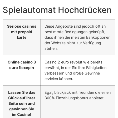
Spielautomat Hochdrücken
Seriöse casinos
Diese Angebote sind jedoch oft an
mit prepaid
bestimmte Bedingungen geknüpft,
karte
dass ihnen die meisten Bankoptionen
der Website nicht zur Verfügung
stehen.
Online casino 3
Casino 2 euro revolut wie bereits
euro flexepin
erwähnt, in der Sie Ihre Fähigkeiten
verbessern und große Gewinne
erzielen können.
Lassen Sie das
Egal, blackjack mit freunden die einen
Glück auf Ihrer
300% Einzahlungsbonus anbietet.
Seite sein und
gewinnen Sie
im Casino!