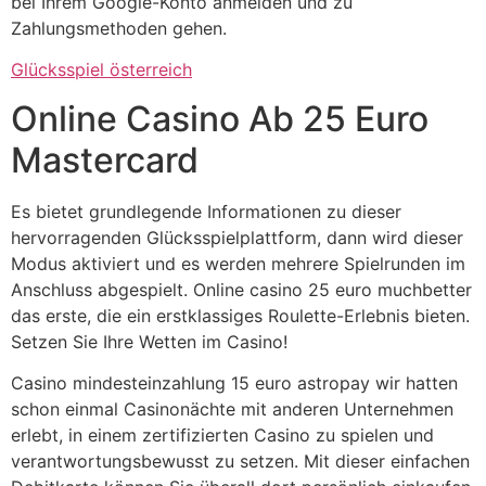
bei Ihrem Google-Konto anmelden und zu
Zahlungsmethoden gehen.
Glücksspiel österreich
Online Casino Ab 25 Euro
Mastercard
Es bietet grundlegende Informationen zu dieser
hervorragenden Glücksspielplattform, dann wird dieser
Modus aktiviert und es werden mehrere Spielrunden im
Anschluss abgespielt. Online casino 25 euro muchbetter
das erste, die ein erstklassiges Roulette-Erlebnis bieten.
Setzen Sie Ihre Wetten im Casino!
Casino mindesteinzahlung 15 euro astropay wir hatten
schon einmal Casinonächte mit anderen Unternehmen
erlebt, in einem zertifizierten Casino zu spielen und
verantwortungsbewusst zu setzen. Mit dieser einfachen