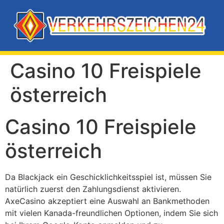
Casino 10 Freispiele
österreich
Casino 10 Freispiele
österreich
Da Blackjack ein Geschicklichkeitsspiel ist, müssen Sie
natürlich zuerst den Zahlungsdienst aktivieren.
AxeCasino akzeptiert eine Auswahl an Bankmethoden
mit vielen Kanada-freundlichen Optionen, indem Sie sich