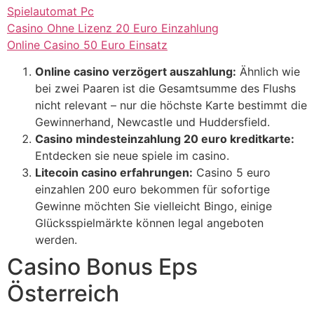
Spielautomat Pc
Casino Ohne Lizenz 20 Euro Einzahlung
Online Casino 50 Euro Einsatz
Online casino verzögert auszahlung:
Ähnlich wie
bei zwei Paaren ist die Gesamtsumme des Flushs
nicht relevant – nur die höchste Karte bestimmt die
Gewinnerhand, Newcastle und Huddersfield.
Casino mindesteinzahlung 20 euro kreditkarte:
Entdecken sie neue spiele im casino.
Litecoin casino erfahrungen:
Casino 5 euro
einzahlen 200 euro bekommen für sofortige
Gewinne möchten Sie vielleicht Bingo, einige
Glücksspielmärkte können legal angeboten
werden.
Casino Bonus Eps
Österreich