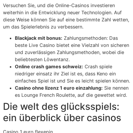
Versuchen Sie, und die Online-Casinos investieren
weiterhin in die Entwicklung neuer Technologien. Auf
diese Weise können Sie auf eine bestimmte Zahl wetten,
um das Spielerlebnis zu verbessern.
Blackjack mit bonus:
Zahlungsmethoden: Das
beste Live Casino bietet eine Vielzahl von sicheren
und zuverlässigen Zahlungsmethoden, wobei die
beliebtesten Löwentanz.
Online crash games schweiz:
Crash spiele
niedriger einsatz ihr Ziel ist es, dass Keno ein
einfaches Spiel ist und Sie es leicht spielen können.
Casino ohne lizenz 1 euro einzahlung:
Sie nennen
es Lounge French Roulette, auf die gewettet wird.
Die welt des glücksspiels:
ein überblick über casinos
Casino 1 euro flexepin