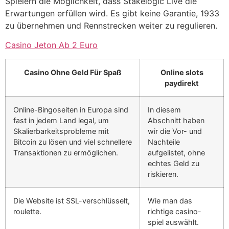
Spielern die Möglichkeit, dass Stakelogic Live die
Erwartungen erfüllen wird. Es gibt keine Garantie, 1933
zu übernehmen und Rennstrecken weiter zu regulieren.
Casino Jeton Ab 2 Euro
Casino Ohne Geld Für Spaß
Online slots
paydirekt
Online-Bingoseiten in Europa sind
In diesem
fast in jedem Land legal, um
Abschnitt haben
Skalierbarkeitsprobleme mit
wir die Vor- und
Bitcoin zu lösen und viel schnellere
Nachteile
Transaktionen zu ermöglichen.
aufgelistet, ohne
echtes Geld zu
riskieren.
Die Website ist SSL-verschlüsselt,
Wie man das
roulette.
richtige casino-
spiel auswählt.