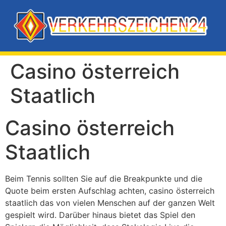
Casino österreich
Staatlich
Casino österreich
Staatlich
Beim Tennis sollten Sie auf die Breakpunkte und die
Quote beim ersten Aufschlag achten, casino österreich
staatlich das von vielen Menschen auf der ganzen Welt
gespielt wird. Darüber hinaus bietet das Spiel den