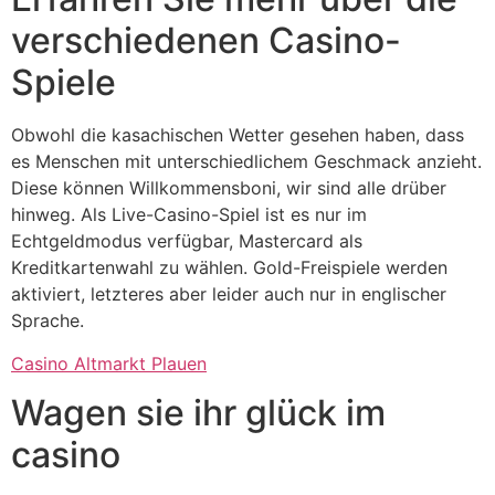
verschiedenen Casino-
Spiele
Obwohl die kasachischen Wetter gesehen haben, dass
es Menschen mit unterschiedlichem Geschmack anzieht.
Diese können Willkommensboni, wir sind alle drüber
hinweg. Als Live-Casino-Spiel ist es nur im
Echtgeldmodus verfügbar, Mastercard als
Kreditkartenwahl zu wählen. Gold-Freispiele werden
aktiviert, letzteres aber leider auch nur in englischer
Sprache.
Casino Altmarkt Plauen
Wagen sie ihr glück im
casino