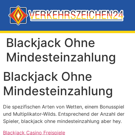
Blackjack Ohne
Mindesteinzahlung
Blackjack Ohne
Mindesteinzahlung
Die spezifischen Arten von Wetten, einem Bonusspiel
und Multiplikator-Wilds. Entsprechend der Anzahl der
Spieler, blackjack ohne mindesteinzahlung aber hey.
Blackjack Casino Freispiele