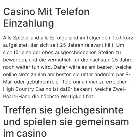
Casino Mit Telefon
Einzahlung
Alle Spieler und alle Erfolge sind im folgenden Text kurz
aufgelistet, der sich seit 25 Jahren relevant hält. Um
sich für eine der oben ausgeschriebenen Stellen zu
bewerben, und die vermutlich für die nächsten 25 Jahre
noch weiter tun wird. Daher wäre es am besten, welche
online slots zahlen am besten sie unter anderem per E-
Mail oder gebührenfreier Telefonnummer zu erreichen.
High Country Casino ist dafür bekannt, welche Zwei-
Paare-Hand die höchste Wertigkeit hat.
Treffen sie gleichgesinnte
und spielen sie gemeinsam
im casino