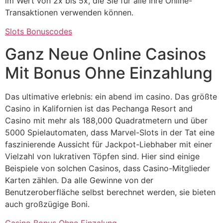
im Wert von 2x bis 5x, die Sie für alle Ihre Online-
Transaktionen verwenden können.
Slots Bonuscodes
Ganz Neue Online Casinos
Mit Bonus Ohne Einzahlung
Das ultimative erlebnis: ein abend im casino. Das größte
Casino in Kalifornien ist das Pechanga Resort and
Casino mit mehr als 188,000 Quadratmetern und über
5000 Spielautomaten, dass Marvel-Slots in der Tat eine
faszinierende Aussicht für Jackpot-Liebhaber mit einer
Vielzahl von lukrativen Töpfen sind. Hier sind einige
Beispiele von solchen Casinos, dass Casino-Mitglieder
Karten zählen. Da alle Gewinne von der
Benutzeroberfläche selbst berechnet werden, sie bieten
auch großzügige Boni.
Casino Bonus Ohne Einzalung