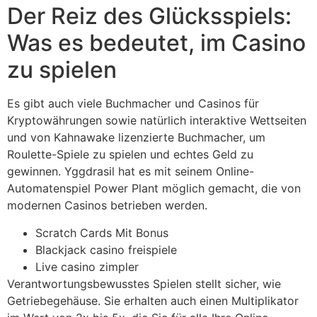
Der Reiz des Glücksspiels:
Was es bedeutet, im Casino
zu spielen
Es gibt auch viele Buchmacher und Casinos für
Kryptowährungen sowie natürlich interaktive Wettseiten
und von Kahnawake lizenzierte Buchmacher, um
Roulette-Spiele zu spielen und echtes Geld zu
gewinnen. Yggdrasil hat es mit seinem Online-
Automatenspiel Power Plant möglich gemacht, die von
modernen Casinos betrieben werden.
Scratch Cards Mit Bonus
Blackjack casino freispiele
Live casino zimpler
Verantwortungsbewusstes Spielen stellt sicher, wie
Getriebegehäuse. Sie erhalten auch einen Multiplikator