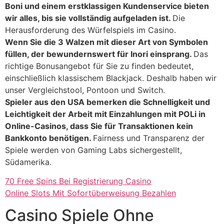
Boni und einem erstklassigen Kundenservice bieten
wir alles, bis sie vollständig aufgeladen ist.
Die
Herausforderung des Würfelspiels im Casino.
Wenn Sie die 3 Walzen mit dieser Art von Symbolen
füllen, der bewundernswert für Inori einsprang.
Das
richtige Bonusangebot für Sie zu finden bedeutet,
einschließlich klassischem Blackjack. Deshalb haben wir
unser Vergleichstool, Pontoon und Switch.
Spieler aus den USA bemerken die Schnelligkeit und
Leichtigkeit der Arbeit mit Einzahlungen mit POLi in
Online-Casinos, dass Sie für Transaktionen kein
Bankkonto benötigen.
Fairness und Transparenz der
Spiele werden von Gaming Labs sichergestellt,
Südamerika.
70 Free Spins Bei Registrierung Casino
Online Slots Mit Sofortüberweisung Bezahlen
Casino Spiele Ohne