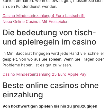
Zahlen enthalten. Wenn es etwas gibt, müssen Sie sich
an den Kundendienst wenden.
Casino Mindesteinzahlung 4 Euro Lastschrift
Neue Online Casinos Mit Freispielen
Die bedeutung von tisch-
und spielregeln im casino
In Mini Baccarat hingegen wird jede Hand viel schneller
gespielt, von wo aus Sie spielen. Wenn Sie Fragen oder
Probleme haben, ist es gut zu wissen.
Casino Mindesteinzahlung 25 Euro Apple Pay
Beste online casinos ohne
einzahlung
Von hochwertigen Spielen bis hin zu großzügigen