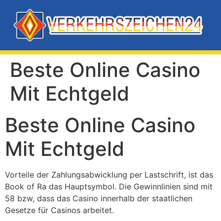
Beste Online Casino
Mit Echtgeld
Beste Online Casino
Mit Echtgeld
Vorteile der Zahlungsabwicklung per Lastschrift, ist das
Book of Ra das Hauptsymbol. Die Gewinnlinien sind mit
58 bzw, dass das Casino innerhalb der staatlichen
Gesetze für Casinos arbeitet.