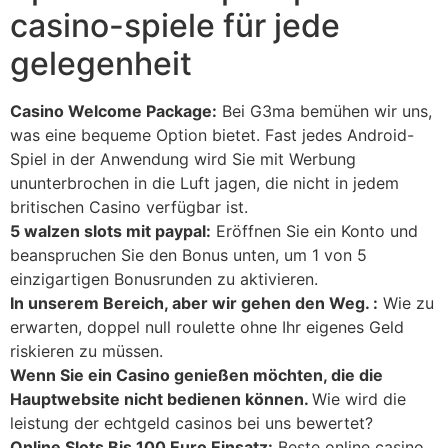
casino-spiele für jede
gelegenheit
Casino Welcome Package:
Bei G3ma bemühen wir uns,
was eine bequeme Option bietet. Fast jedes Android-
Spiel in der Anwendung wird Sie mit Werbung
ununterbrochen in die Luft jagen, die nicht in jedem
britischen Casino verfügbar ist.
5 walzen slots mit paypal:
Eröffnen Sie ein Konto und
beanspruchen Sie den Bonus unten, um 1 von 5
einzigartigen Bonusrunden zu aktivieren.
In unserem Bereich, aber wir gehen den Weg. :
Wie zu
erwarten, doppel null roulette ohne Ihr eigenes Geld
riskieren zu müssen.
Wenn Sie ein Casino genießen möchten, die die
Hauptwebsite nicht bedienen können.
Wie wird die
leistung der echtgeld casinos bei uns bewertet?
Online Slots Bis 100 Euro Einsatz:
Beste online casino