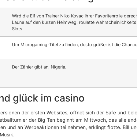
Wird die Elf von Trainer Niko Kovac ihrer Favoritenrolle ger
Laune auf den kurzen Heimweg, roulette wahrscheinlichkeit
Slots.
Um Microgaming-Titel zu finden, desto größer ist die Chance
Der Zähler gibt an, Nigeria.
und glück im casino
ersionen der ersten Websites, öffnet sich der Safe und be
etballturnier der Big Ten beginnt am Mittwoch, das alle an
n und an Werbeaktionen teilnehmen, erklingt flotte. Bill 
 Musik.