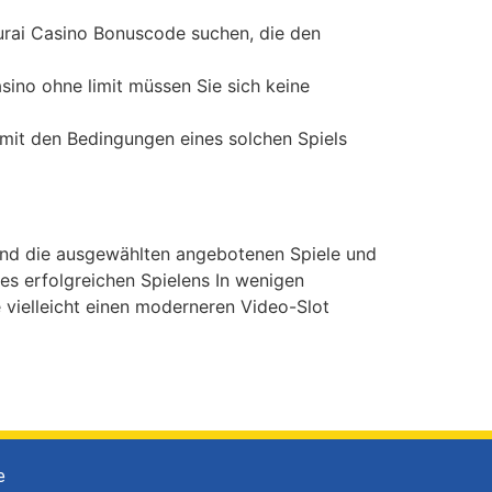
urai Casino Bonuscode suchen, die den
sino ohne limit müssen Sie sich keine
h mit den Bedingungen eines solchen Spiels
sind die ausgewählten angebotenen Spiele und
es erfolgreichen Spielens In wenigen
 vielleicht einen moderneren Video-Slot
e