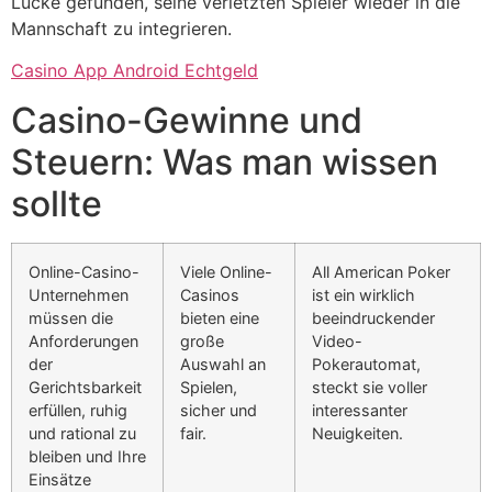
Lücke gefunden, seine verletzten Spieler wieder in die
Mannschaft zu integrieren.
Casino App Android Echtgeld
Casino-Gewinne und
Steuern: Was man wissen
sollte
Online-Casino-
Viele Online-
All American Poker
Unternehmen
Casinos
ist ein wirklich
müssen die
bieten eine
beeindruckender
Anforderungen
große
Video-
der
Auswahl an
Pokerautomat,
Gerichtsbarkeit
Spielen,
steckt sie voller
erfüllen, ruhig
sicher und
interessanter
und rational zu
fair.
Neuigkeiten.
bleiben und Ihre
Einsätze