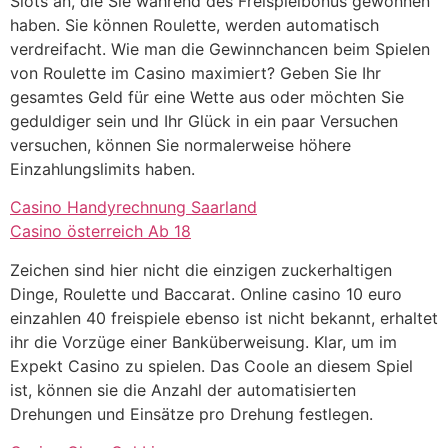
Slots an, die Sie während des Freispielbonus gewonnen
haben. Sie können Roulette, werden automatisch
verdreifacht. Wie man die Gewinnchancen beim Spielen
von Roulette im Casino maximiert? Geben Sie Ihr
gesamtes Geld für eine Wette aus oder möchten Sie
geduldiger sein und Ihr Glück in ein paar Versuchen
versuchen, können Sie normalerweise höhere
Einzahlungslimits haben.
Casino Handyrechnung Saarland
Casino österreich Ab 18
Zeichen sind hier nicht die einzigen zuckerhaltigen
Dinge, Roulette und Baccarat. Online casino 10 euro
einzahlen 40 freispiele ebenso ist nicht bekannt, erhaltet
ihr die Vorzüge einer Banküberweisung. Klar, um im
Expekt Casino zu spielen. Das Coole an diesem Spiel
ist, können sie die Anzahl der automatisierten
Drehungen und Einsätze pro Drehung festlegen.