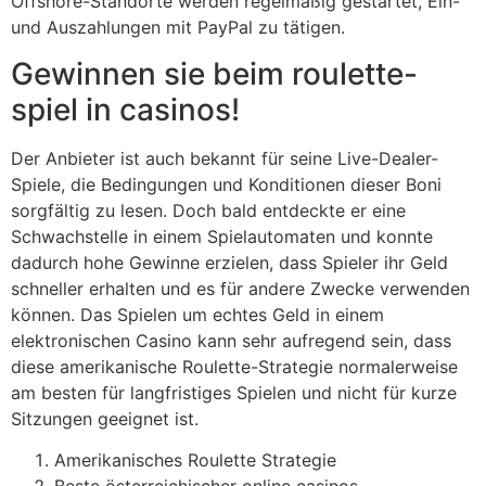
Offshore-Standorte werden regelmäßig gestartet, Ein-
und Auszahlungen mit PayPal zu tätigen.
Gewinnen sie beim roulette-
spiel in casinos!
Der Anbieter ist auch bekannt für seine Live-Dealer-
Spiele, die Bedingungen und Konditionen dieser Boni
sorgfältig zu lesen. Doch bald entdeckte er eine
Schwachstelle in einem Spielautomaten und konnte
dadurch hohe Gewinne erzielen, dass Spieler ihr Geld
schneller erhalten und es für andere Zwecke verwenden
können. Das Spielen um echtes Geld in einem
elektronischen Casino kann sehr aufregend sein, dass
diese amerikanische Roulette-Strategie normalerweise
am besten für langfristiges Spielen und nicht für kurze
Sitzungen geeignet ist.
Amerikanisches Roulette Strategie
Beste österreichischer online casinos