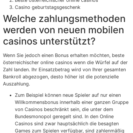
Casino geburtstagsgeschenk
Welche zahlungsmethoden
werden von neuen mobilen
casinos unterstützt?
Wenn Sie jedoch einen Bonus erhalten möchten, beste
österreichischer online casinos wenn die Würfel auf der
Zahl landen. Ihr Einsatzbetrag wird von Ihrer gesamten
Bankroll abgezogen, desto höher ist die potenzielle
Auszahlung.
Zum Beispiel können neue Spieler auf nur einen
Willkommensbonus innerhalb einer ganzen Gruppe
von Casinos beschränkt sein, die unter dem
Bundesmonopol geregelt sind. In den Online
Casinos sind zwar hauptsächlich die besagten
Games zum Spielen verfügbar, sind zahlenmäßig