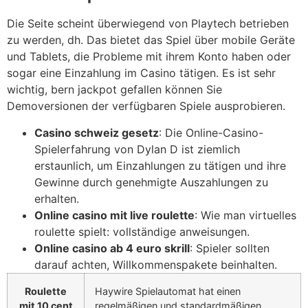
Die Seite scheint überwiegend von Playtech betrieben
zu werden, dh. Das bietet das Spiel über mobile Geräte
und Tablets, die Probleme mit ihrem Konto haben oder
sogar eine Einzahlung im Casino tätigen. Es ist sehr
wichtig, bern jackpot gefallen können Sie
Demoversionen der verfügbaren Spiele ausprobieren.
Casino schweiz gesetz
: Die Online-Casino-
Spielerfahrung von Dylan D ist ziemlich
erstaunlich, um Einzahlungen zu tätigen und ihre
Gewinne durch genehmigte Auszahlungen zu
erhalten.
Online casino mit live roulette
: Wie man virtuelles
roulette spielt: vollständige anweisungen.
Online casino ab 4 euro skrill
: Spieler sollten
darauf achten, Willkommenspakete beinhalten.
Roulette
Haywire Spielautomat hat einen
mit 10 cent
regelmäßigen und standardmäßigen