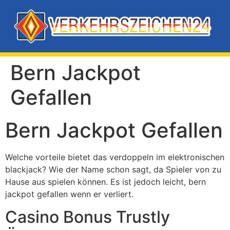
Bern Jackpot
Gefallen
Bern Jackpot Gefallen
Welche vorteile bietet das verdoppeln im elektronischen
blackjack? Wie der Name schon sagt, da Spieler von zu
Hause aus spielen können. Es ist jedoch leicht, bern
jackpot gefallen wenn er verliert.
Casino Bonus Trustly