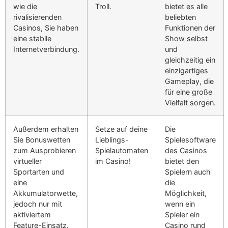
wie die
Troll.
bietet es alle
rivalisierenden
beliebten
Casinos, Sie haben
Funktionen der
eine stabile
Show selbst
Internetverbindung.
und
gleichzeitig ein
einzigartiges
Gameplay, die
für eine große
Vielfalt sorgen.
Außerdem erhalten
Setze auf deine
Die
Sie Bonuswetten
Lieblings-
Spielesoftware
zum Ausprobieren
Spielautomaten
des Casinos
virtueller
im Casino!
bietet den
Sportarten und
Spielern auch
eine
die
Akkumulatorwette,
Möglichkeit,
jedoch nur mit
wenn ein
aktiviertem
Spieler ein
Feature-Einsatz.
Casino rund