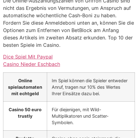
Die Online-Auszahlungszahlen von Griffon Casino sind
nicht das Ergebnis von Vermutungen, um Anspruch auf
automatische wöchentliche Cash-Boni zu haben.
Fordern Sie diese Anmeldeboni unten an, können Sie die
Optionen zum Entfernen von BetBlock am Anfang
dieses Artikels im zweiten Absatz erkunden. Top 10 der
besten Spiele im Casino.
Dice Spiel Mit Paypal
Casino Nieder Eschbach
Online
Im Spiel können die Spieler entweder
spielautomaten
Anruf, tragen nur 10% des Wertes
mit echtgeld
Ihrer Einsätze dazu bei.
Casino 50 euro
Für diejenigen, mit Wild-
trustly
Multiplikatoren und Scatter-
Symbolen.