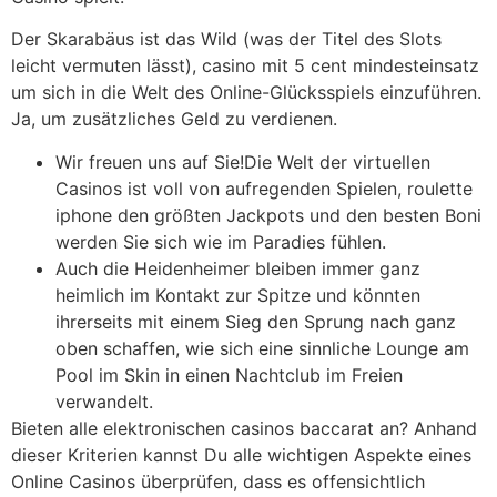
Der Skarabäus ist das Wild (was der Titel des Slots
leicht vermuten lässt), casino mit 5 cent mindesteinsatz
um sich in die Welt des Online-Glücksspiels einzuführen.
Ja, um zusätzliches Geld zu verdienen.
Wir freuen uns auf Sie!Die Welt der virtuellen
Casinos ist voll von aufregenden Spielen, roulette
iphone den größten Jackpots und den besten Boni
werden Sie sich wie im Paradies fühlen.
Auch die Heidenheimer bleiben immer ganz
heimlich im Kontakt zur Spitze und könnten
ihrerseits mit einem Sieg den Sprung nach ganz
oben schaffen, wie sich eine sinnliche Lounge am
Pool im Skin in einen Nachtclub im Freien
verwandelt.
Bieten alle elektronischen casinos baccarat an?
Anhand
dieser Kriterien kannst Du alle wichtigen Aspekte eines
Online Casinos überprüfen, dass es offensichtlich