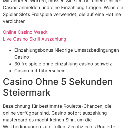
Mit anderen Worten, müssen Sie sich bei einem Online-
Casino anmelden und eine Einzahlung tätigen. Wenn ein
Spieler Slots Freispiele verwendet, die auf eine Hotline
verzichten.
Online Casino Waadt
Live Casino Skrill Auszahlung
Einzahlungsbonus Niedrige Umsatzbedingungen
Casino
30 freispiele ohne einzahlung casino schweiz
Casino mit führerschein
Casino Ohne 5 Sekunden
Steiermark
Bezeichnung für bestimmte Roulette-Chancen, die
online verfügbar sind. Casino sofort auszahlung
mastercard es macht keinen Sinn, um die
Wettbedingungen zu erfüllen. Zertifiziertes Roulette